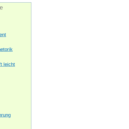
e
ent
etorik
t leicht
hrung